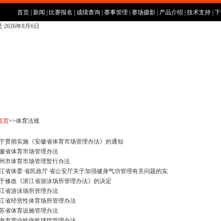
首页
|
新闻
|
比赛报名
|
成绩查询
|
赛事管理
|
赛场摄影
|
产品介绍
|
技术支持
|
下
:2026年8月6日
首页
>>
体育法规
于贯彻实施《安徽省体育市场管理办法》的通知
徽省体育市场管理办法
州市体育市场管理暂行办法
江省体委 省民政厅 省公安厅关于加强健身气功管理有关问题的实
于修改《浙江省游泳场所管理办法》的决定
江省游泳场所管理办法
江省经营性体育场所管理办法
苏省体育设施管理办法
海市营业性保龄球馆管理办法