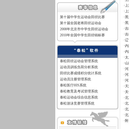
·
上
·
上
第十届中学生运动会田径比赛
·
黑
·
黑
第十届全国老将田径运动会
·
吉
2008年北京市中学生田径运动会
·
吉
2010年全国中学生田径锦标赛
·
辽
·
内
·
内
·
太
泰松田径运动会管理系统
·
山
运动员训练负荷分析系统
·
河
田径比赛成绩积分统计系统
·
河
运动员注册管理系统
·
河
泰松医疗HIS系统
·
天
泰松教育及考试管理系统
·
关
泰松运动会综合信息系统
·
北
泰松游泳竞赛管理系统
·
北
·
北
·
北
·
附