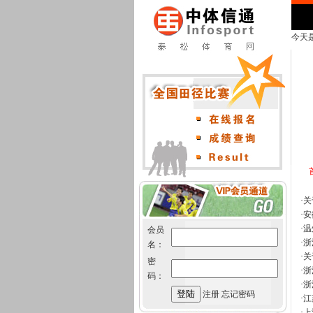
今天是
·
关
·
安
·
温
会员
·
浙
名：
·
关
密
·
浙
码：
·
浙
注册 忘记密码
·
江
·
上