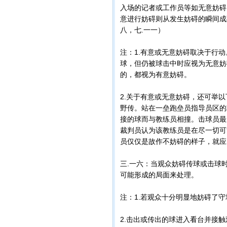
入场的记者或工作员等如无意妨碍
意进行妨碍则从发生妨碍的瞬间成
八，七.一一）
注：1.有意或无意妨碍取决于行
球，但仍被球击中时应视为无意妨
的，都视为有意妨碍。
2.关于有意或无意妨碍，还可举
野传。站在一垒跑垒员指导员区的
接的球而与教练员相撞。击球员最
裁判员认为该教练员是在尽一切可
员仅仅是故作不妨碍的样子，就应
三.一六：当观众妨碍传球或击球
可能形成的局面来处理。
注：1.若观众十分明显地妨碍了
2.击出或传出的球进入看台并接