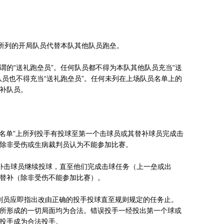
上所列的开局队员代替本队其他队员跑垒。
谓的“送礼跑垒员”。任何队员都不得为本队其他队员充当“送
队员也不得充当“送礼跑垒员”。任何未列在上场队员名单上的
补队员。
员名单”上所列投手有投球至第一个击球员或其替补球员完成击
除非受伤或生病裁判员认为不能参加比赛。
补击球员继续投球，直至他们完成击球任务（上一垒或出
替补（除非受伤不能参加比赛）。
判员应即指出改由正确的投手投球直至规则规定的任务止。
所形成的一切局面均为合法。错误投手一经投出第一个球或
投手成为合法投手。