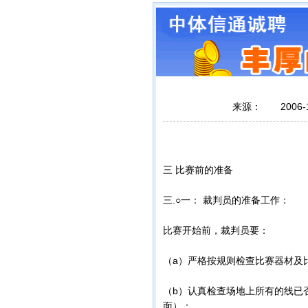
来源： 2006-
三 比赛前的准备
三.○一： 裁判员的准备工作：
比赛开始前，裁判员要：
（a）严格按规则检查比赛器材及
（b）认真检查场地上所有的线已
面）；