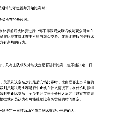
员通常防守位置并开始比赛时；
垒员所在的垒位时。
论在比赛前后或比赛进行中都不得跟观众谈话或与观众混坐在
员在比赛前或比赛中不得与观众交谈。穿着比赛服的进行比
方有亲热的行为。
时，只有主队领队才能决定是否进行比赛（但不能决定一日
，关系到决定名次的最后几场比赛时，改由联赛主办单位的
裁判员是决定比赛是否中止或在什么情况下，在什么时候继
暂时中止比赛后，至少要经过三十分种之后才可以宣布结束
根据裁判员认为有可能继续比赛所需要的时间而定。
一能决定一日打两场的第二场比赛能否开赛的人。